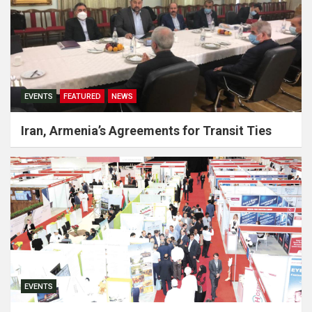
EVENTS
FEATURED
NEWS
Iran, Armenia’s Agreements for Transit Ties
EVENTS