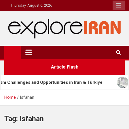
Skip
Thursday, August 6, 2026
to
content
explore Iran
The Most Prestigous Travel & Business Magazine
Article Flash
Opportunities in Iran & Türkiye
Masoud Sarami’s 
Home
Isfahan
Tag:
Isfahan