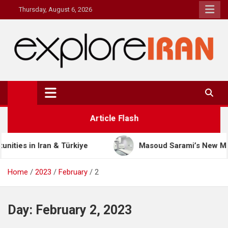
Skip
Thursday, August 6, 2026
to
content
explore Iran
The Most Prestigous Travel & Business Magazine
Article Flash
Türkiye
Masoud Sarami’s New Management Model: T
Home
2023
February
2
Day:
February 2, 2023